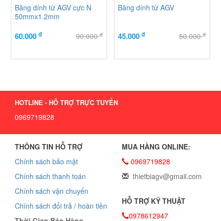
Băng dính từ AGV cực N
Băng dính từ AGV
50mmx1.2mm
đ
đ
đ
đ
60.000
45.000
90.000
50.000
HOTLINE - HỖ TRỢ TRỰC TUYẾN
0969719828
THÔNG TIN HỖ TRỢ
MUA HÀNG ONLINE:
Chính sách bảo mật
0969719828
Chính sách thanh toán
thietbiagv@gmail.com
Chính sách vận chuyển
HỖ TRỢ KỸ THUẬT
Chính sách đổi trả / hoàn tiền
0978612947
Thời Gian Bán Hàng