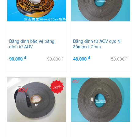
Băng dính bảo vệ băng
Băng dính từ AGV cực N
dính từ AGV
30mmx1.2mm
đ
đ
đ
đ
90.000
48.000
90.000
50.000
-33%