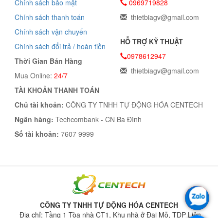
Chính sách bảo mật
0969719828
Chính sách thanh toán
thietbiagv@gmail.com
Chính sách vận chuyển
HỖ TRỢ KỸ THUẬT
Chính sách đổi trả / hoàn tiền
0978612947
Thời Gian Bán Hàng
thietbiagv@gmail.com
Mua Online:
24/7
TÀI KHOẢN THANH TOÁN
Chủ tài khoản:
CÔNG TY TNHH TỰ ĐỘNG HÓA CENTECH
Ngân hàng:
Techcombank - CN Ba Đình
Số tài khoản:
7607 9999
CÔNG TY TNHH TỰ ĐỘNG HÓA CENTECH
Địa chỉ: Tầng 1 Tòa nhà CT1, Khu nhà ở Đại Mỗ, TDP Liên