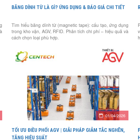
BĂNG DÍNH TỪ LÀ GÌ? ỨNG DỤNG & BÁO GIÁ CHI TIẾT
ng
Tìm hiểu băng dính từ (magnetic tape): cấu tạo, ứng dụng
P
và
trong kho vận, AGV, RFID. Phân tích chi phí – hiệu quả và
v
cách chọn loại phù hợp.
h
01/04/2026
TỐI ƯU ĐIỀU PHỐI AGV | GIẢI PHÁP GIẢM TẮC NGHẼN,
TĂNG HIỆU SUẤT