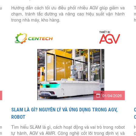
ệu
Hướng dẫn cách tối ưu điều phối nhiều AGV giúp giảm va
T
chạm, tránh tắc đường và nâng cao hiệu suất vận hành
n
trong nhà máy, kho hàng.
h
01/04/2026
SLAM LÀ GÌ? NGUYÊN LÝ VÀ ỨNG DỤNG TRONG AGV,
ROBOT
ồm
Tìm hiểu SLAM là gì, cách hoạt động và vai trò trong robot
ển
tự hành, AGV và AMR. Công nghệ cốt lõi trong định vị và
c