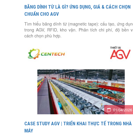
BĂNG DÍNH TỪ LÀ GÌ? ỨNG DỤNG, GIÁ & CÁCH CHỌN
CHUẨN CHO AGV
Tìm hiểu băng dính từ (magnetic tape): cấu tạo, ứng dụ
trong AGV, RFID, kho vận. Phân tích chi phí, độ bền 
cách chọn phù hợp.
01/04/2026
CASE STUDY AGV | TRIỂN KHAI THỰC TẾ TRONG NHÀ
MÁY