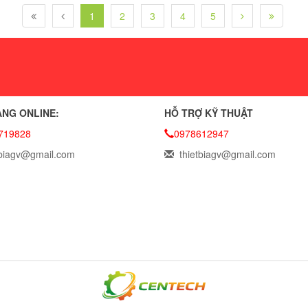
1
2
3
4
5
NG ONLINE:
HỖ TRỢ KỸ THUẬT
719828
0978612947
biagv@gmail.com
thietbiagv@gmail.com