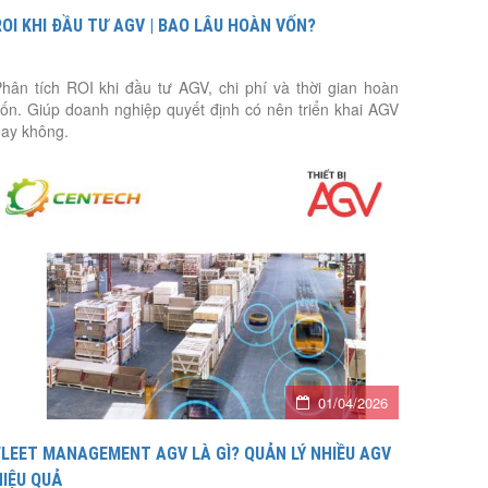
ROI KHI ĐẦU TƯ AGV | BAO LÂU HOÀN VỐN?
hân tích ROI khi đầu tư AGV, chi phí và thời gian hoàn
ốn. Giúp doanh nghiệp quyết định có nên triển khai AGV
ay không.
01/04/2026
FLEET MANAGEMENT AGV LÀ GÌ? QUẢN LÝ NHIỀU AGV
HIỆU QUẢ