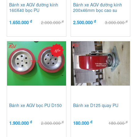
Bánh xe AGV đường kính
Bánh xe AGV đường kính
160X40 bọc PU
200x46mm bọc cao su
đ
đ
đ
đ
1.650.000
2.500.000
2.000.000
3.000.000
-5%
Bánh xe AGV bọc PU D150
Bánh xe D125 quay PU
đ
đ
đ
đ
1.900.000
180.000
2.000.000
180.000