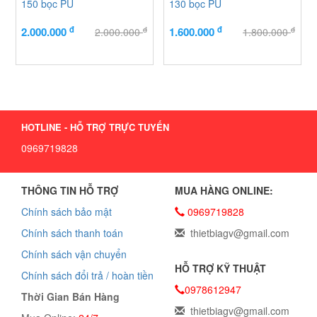
150 bọc PU
130 bọc PU
đ
đ
đ
đ
2.000.000
1.600.000
2.000.000
1.800.000
HOTLINE - HỖ TRỢ TRỰC TUYẾN
0969719828
THÔNG TIN HỖ TRỢ
MUA HÀNG ONLINE:
Chính sách bảo mật
0969719828
Chính sách thanh toán
thietbiagv@gmail.com
Chính sách vận chuyển
HỖ TRỢ KỸ THUẬT
Chính sách đổi trả / hoàn tiền
0978612947
Thời Gian Bán Hàng
thietbiagv@gmail.com