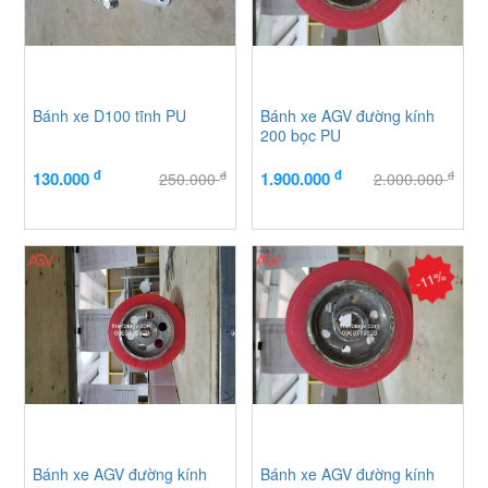
Bánh xe D100 tĩnh PU
Bánh xe AGV đường kính
200 bọc PU
đ
đ
đ
đ
130.000
1.900.000
250.000
2.000.000
-11%
Bánh xe AGV đường kính
Bánh xe AGV đường kính