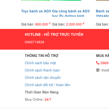
Trục bánh xe AGV
Gia công bánh xe AGV
Bánh x
bọc Pu đường kính
200x46
150x50
đ
đ
Giá bán:
800.000
Giá bán:
2.000.000
Giá bán
HOTLINE - HỖ TRỢ TRỰC TUYẾN
0969719828
THÔNG TIN HỖ TRỢ
MUA HÀ
Chính sách bảo mật
0969
Chính sách thanh toán
thiet
Chính sách vận chuyển
Chính sách đổi trả / hoàn tiền
Thời Gian Bán Hàng
Mua Online:
24/7