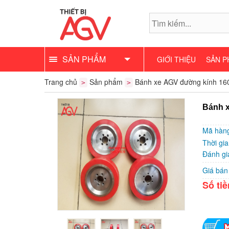
SẢN PHẨM
GIỚI THIỆU
SẢN P
Trang chủ
Sản phẩm
Bánh xe AGV đường kính 16
>
>
Bánh 
Mã hàn
Thời gi
Đánh g
Giá bá
Số ti