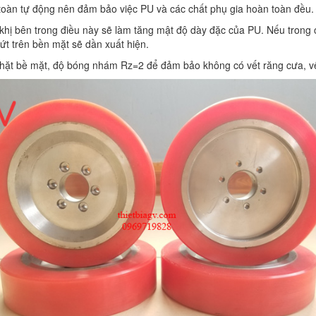
 toàn tự động nên đảm bảo việc PU và các chất phụ gia hoàn toàn đều
hị bên trong điều này sẽ làm tăng mật độ dày đặc của PU. Nếu trong 
nứt trên bền mặt sẽ dần xuất hiện.
nhặt bề mặt, độ bóng nhám Rz=2 để đảm bảo không có vết răng cưa, vết