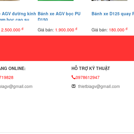
e AGV đường kính
Bánh xe AGV bọc PU
Bánh xe D125 quay 
mm bọc cao su
D150
đ
đ
đ
:
2.500.000
Giá bán:
1.900.000
Giá bán:
180.000
NG ONLINE:
HỖ TRỢ KỸ THUẬT
719828
0978612947
biagv@gmail.com
thietbiagv@gmail.com