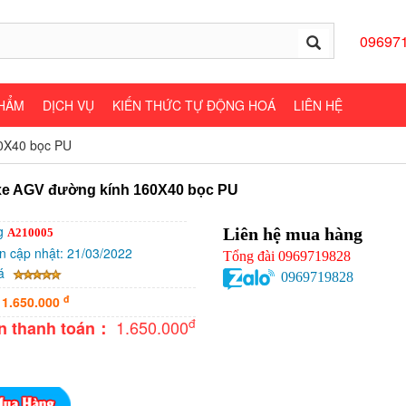
09697
HẨM
DỊCH VỤ
KIẾN THỨC TỰ ĐỘNG HOÁ
LIÊN HỆ
0X40 bọc PU
xe AGV đường kính 160X40 bọc PU
g
Liên hệ mua hàng
A210005
an cập nhật: 21/03/2022
Tổng đài 0969719828
iá
0969719828
đ
n
1.650.000
đ
1.650.000
ền thanh toán
：