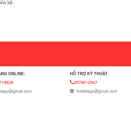
iên hệ:
NG ONLINE:
HỖ TRỢ KỸ THUẬT
719828
0978612947
biagv@gmail.com
thietbiagv@gmail.com