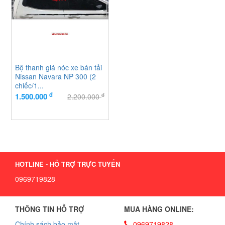
Bộ thanh giá nóc xe bán tải
Nissan Navara NP 300 (2
chiếc/1...
đ
đ
1.500.000
2.200.000
HOTLINE - HỖ TRỢ TRỰC TUYẾN
0969719828
THÔNG TIN HỖ TRỢ
MUA HÀNG ONLINE:
Chính sách bảo mật
0969719828