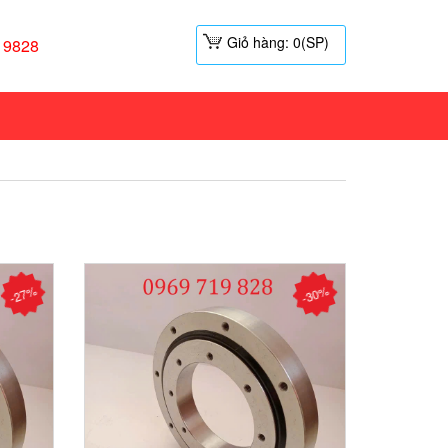
Giỏ hàng: 0(SP)
19828
-27%
-30%