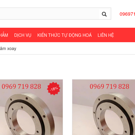
09697
HẨM
DỊCH VỤ
KIẾN THỨC TỰ ĐỘNG HOÁ
LIÊN HỆ
Mâm xoay
-18%