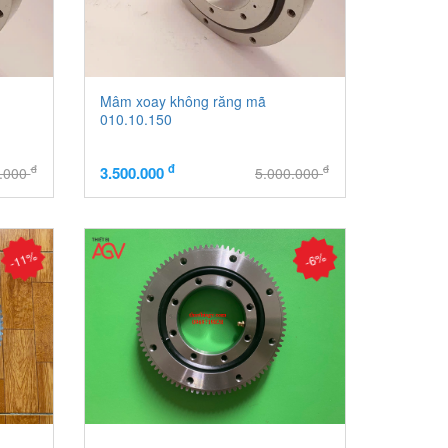
Mâm xoay không răng mã
010.10.150
đ
đ
đ
3.500.000
0.000
5.000.000
-11%
-6%