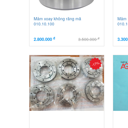
Mâm xoay không răng mã
Mâm 
010.10.100
010.1
đ
đ
2.800.000
3.30
3.500.000
-17%