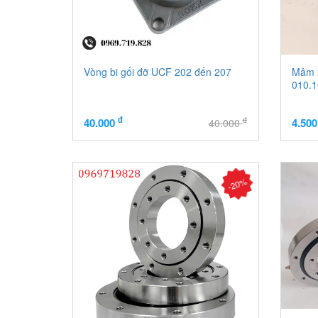
Vòng bi gối đỡ UCF 202 đến 207
Mâm 
010.1
đ
đ
40.000
4.50
40.000
-20%