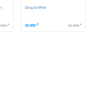
x1
Vòng bi KP08
đ
đ
đ
20.000
.000
20.000