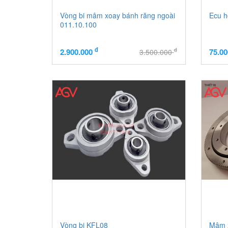
Vòng bi mâm xoay bánh răng ngoài
Ecu h
011.10.100
đ
đ
2.900.000
75.0
3.500.000
Vòng bi KFL08
Mâm x