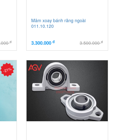
Mâm xoay bánh răng ngoài
011.10.120
đ
đ
đ
3.300.000
0.000
3.500.000
-21%