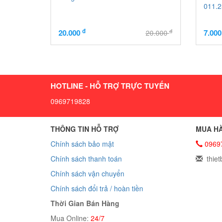
011.2
đ
đ
20.000
7.00
20.000
HOTLINE - HỖ TRỢ TRỰC TUYẾN
0969719828
THÔNG TIN HỖ TRỢ
MUA HÀ
Chính sách bảo mật
0969
Chính sách thanh toán
thiet
Chính sách vận chuyển
Chính sách đổi trả / hoàn tiền
Thời Gian Bán Hàng
Mua Online:
24/7