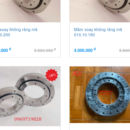
xoay không răng mã
Mâm xoay không răng mã
0.200
010.10.180
đ
đ
đ
0.000
4.000.000
5.500.000
5.50
-18%