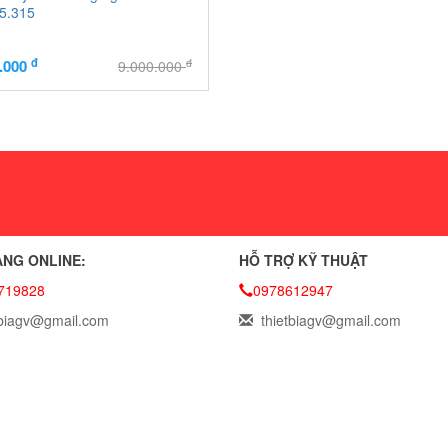
5.315
đ
đ
0.000
9.000.000
NG ONLINE:
HỖ TRỢ KỸ THUẬT
719828
0978612947
biagv@gmail.com
thietbiagv@gmail.com