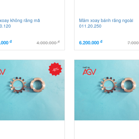
xoay không răng mã
Mâm xoay bánh răng ngoài
0.120
011.20.250
đ
đ
đ
0.000
6.200.000
4.000.000
7.00
-6%