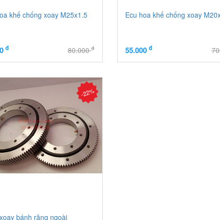
oa khế chống xoay M25x1.5
Ecu hoa khế chống xoay M20
đ
đ
đ
00
55.000
80.000
70
-22%
oay bánh răng ngoài