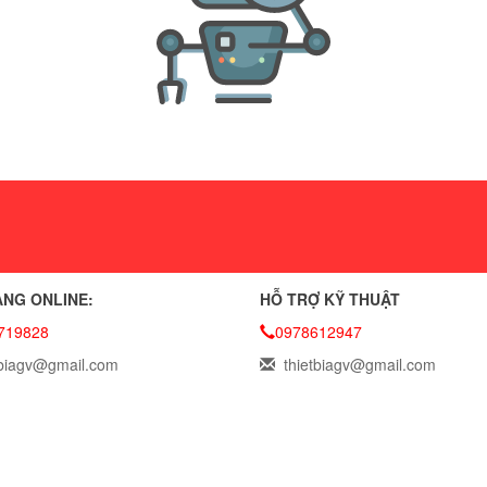
NG ONLINE:
HỖ TRỢ KỸ THUẬT
719828
0978612947
biagv@gmail.com
thietbiagv@gmail.com