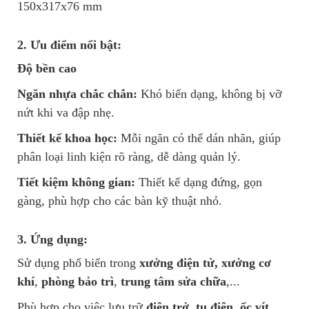
150x317x76 mm
2. Ưu điểm nổi bật:
Độ bền cao
Ngăn nhựa chắc chắn:
Khó biến dạng, không bị vỡ
nứt khi va đập nhẹ.
Thiết kế khoa học:
Mỗi ngăn có thể dán nhãn, giúp
phân loại linh kiện rõ ràng, dễ dàng quản lý.
Tiết kiệm không gian:
Thiết kế dạng đứng, gọn
gàng, phù hợp cho các bàn kỹ thuật nhỏ.
3. Ứng dụng:
Sử dụng phổ biến trong
xưởng điện tử, xưởng cơ
khí
,
phòng bảo trì
,
trung tâm sửa chữa
,...
Phù hợp cho việc lưu trữ
điện trở, tụ điện, ốc vít,