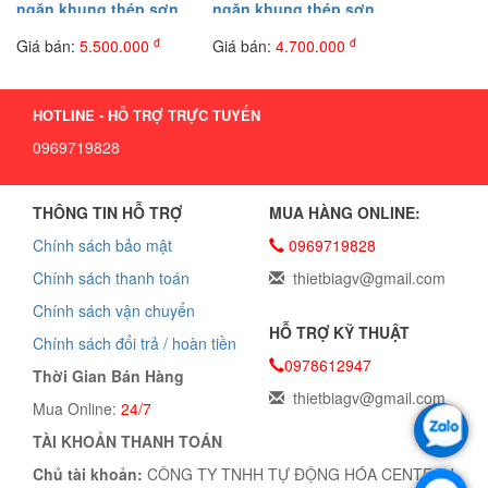
ngăn khung thép sơn
ngăn khung thép sơn
tĩnh điện dày 1.2 mm có
tĩnh điện dày 1.2 mm
đ
đ
Giá bán:
5.500.000
Giá bán:
4.700.000
cánh tủ
không cánh
HOTLINE - HỖ TRỢ TRỰC TUYẾN
0969719828
THÔNG TIN HỖ TRỢ
MUA HÀNG ONLINE:
Chính sách bảo mật
0969719828
Chính sách thanh toán
thietbiagv@gmail.com
Chính sách vận chuyển
HỖ TRỢ KỸ THUẬT
Chính sách đổi trả / hoàn tiền
0978612947
Thời Gian Bán Hàng
thietbiagv@gmail.com
Mua Online:
24/7
TÀI KHOẢN THANH TOÁN
Chủ tài khoản:
CÔNG TY TNHH TỰ ĐỘNG HÓA CENTECH