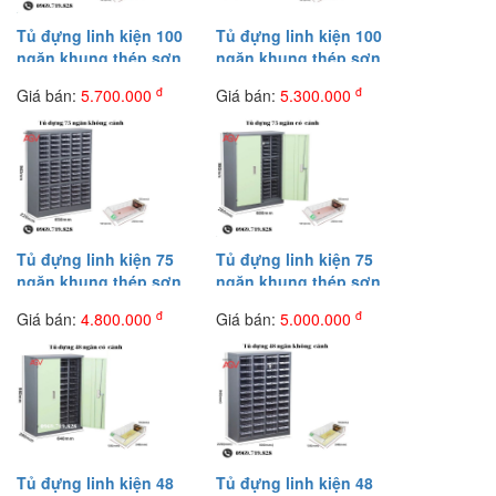
Tủ đựng linh kiện 100
Tủ đựng linh kiện 100
ngăn khung thép sơn
ngăn khung thép sơn
tĩnh điện dày 1.2 mm có
tĩnh điện dày 1.2 mm
đ
đ
Giá bán:
5.700.000
Giá bán:
5.300.000
cánh tủ
không có cánh tủ
Tủ đựng linh kiện 75
Tủ đựng linh kiện 75
ngăn khung thép sơn
ngăn khung thép sơn
tĩnh điện dày 1.2 mm
tĩnh điện dày 1.2 mm có
đ
đ
Giá bán:
4.800.000
Giá bán:
5.000.000
không có cánh tủ
cánh tủ
Tủ đựng linh kiện 48
Tủ đựng linh kiện 48