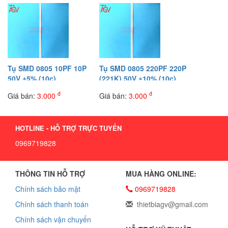
Tụ SMD 0805 10PF 10P
Tụ SMD 0805 220PF 220P
50V ±5% (10c)
(221K) 50V ±10% (10c)
đ
đ
Giá bán:
3.000
Giá bán:
3.000
HOTLINE - HỖ TRỢ TRỰC TUYẾN
0969719828
THÔNG TIN HỖ TRỢ
MUA HÀNG ONLINE:
Chính sách bảo mật
0969719828
Chính sách thanh toán
thietbiagv@gmail.com
Chính sách vận chuyển