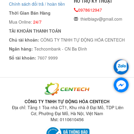
HỖ TRỢ KỸ THUẬT
Chính sách đổi trả / hoàn tiền
0978612947
Thời Gian Bán Hàng
thietbiagv@gmail.com
Mua Online:
24/7
TÀI KHOẢN THANH TOÁN
Chủ tài khoản:
CÔNG TY TNHH TỰ ĐỘNG HÓA CENTECH
Ngân hàng:
Techcombank - CN Ba Đình
Số tài khoản:
7607 9999
CÔNG TY TNHH TỰ ĐỘNG HÓA CENTECH
Địa chỉ: Tầng 1 Tòa nhà CT1, Khu nhà ở Đại Mỗ, TDP Liên
Cơ, Phường Đại Mỗ, Hà Nội, Việt Nam
Mst: 0110610456