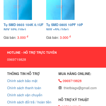
Tụ SMD 0603 104K 0.1UF
Tụ SMD 0805 10PF 10P
50V 10% (10c)
50V ±5% (10c)
đ
đ
Giá bán:
3.000
Giá bán:
3.000
HOTLINE - HỖ TRỢ TRỰC TUYẾN
0969719828
THÔNG TIN HỖ TRỢ
MUA HÀNG ONLINE:
Chính sách bảo mật
0969719828
Chính sách thanh toán
thietbiagv@gmail.com
Chính sách vận chuyển
HỖ TRỢ KỸ THUẬT
Chính sách đổi trả / hoàn tiền